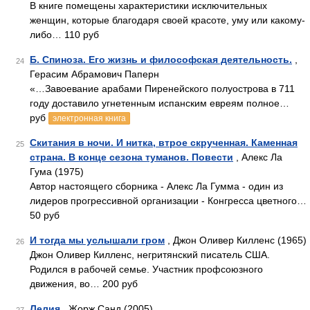
В книге помещены характеристики исключительных
женщин, которые благодаря своей красоте, уму или какому-
либо… 110 руб
Б. Спиноза. Его жизнь и философская деятельность.
,
24
Герасим Абрамович Паперн
«…Завоевание арабами Пиренейского полуострова в 711
году доставило угнетенным испанским евреям полное…
руб
электронная книга
Скитания в ночи. И нитка, втрое скрученная. Каменная
25
страна. В конце сезона туманов. Повести
, Алекс Ла
Гума (1975)
Автор настоящего сборника - Алекс Ла Гумма - один из
лидеров прогрессивной организации - Конгресса цветного…
50 руб
И тогда мы услышали гром
, Джон Оливер Килленс (1965)
26
Джон Оливер Килленс, негритянский писатель США.
Родился в рабочей семье. Участник профсоюзного
движения, во… 200 руб
Лелия
, Жорж Санд (2005)