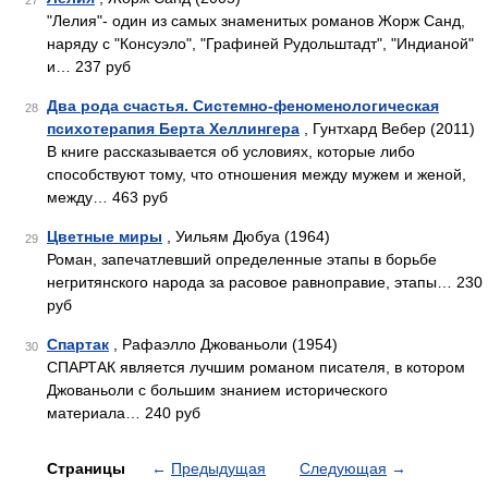
27
"Лелия"- один из самых знаменитых романов Жорж Санд,
наряду с "Консуэло", "Графиней Рудольштадт", "Индианой"
и… 237 руб
Два рода счастья. Системно-феноменологическая
28
психотерапия Берта Хеллингера
, Гунтхард Вебер (2011)
В книге рассказывается об условиях, которые либо
способствуют тому, что отношения между мужем и женой,
между… 463 руб
Цветные миры
, Уильям Дюбуа (1964)
29
Роман, запечатлевший определенные этапы в борьбе
негритянского народа за расовое равноправие, этапы… 230
руб
Спартак
, Рафаэлло Джованьоли (1954)
30
СПАРТАК является лучшим романом писателя, в котором
Джованьоли с большим знанием исторического
материала… 240 руб
Страницы
←
Предыдущая
Следующая
→