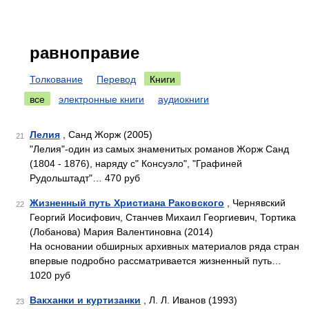
равноправие
Толкование
Перевод
Книги
все
электронные книги
аудиокниги
Лелия
, Санд Жорж (2005)
21
"Лелия"-один из самых знаменитых романов Жорж Санд
(1804 - 1876), наряду с" Консуэло", "Графиней
Рудольштадт"… 470 руб
Жизненный путь Христиана Раковского
, Чернявский
22
Георгий Иосифович, Станчев Михаил Георгиевич, Тортика
(Лобанова) Мария Валентиновна (2014)
На основании обширных архивных материалов ряда стран
впервые подробно рассматривается жизненный путь…
1020 руб
Вакханки и куртизанки
, Л. Л. Иванов (1993)
23